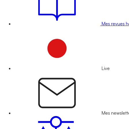
Mes revues 
Live
Mes newslett