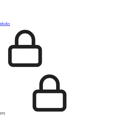
hebdo
ers