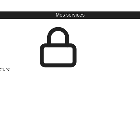
Mes services
cture