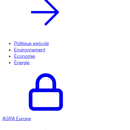
Politique agricole
Environnement
Économie
Énergie
AGRA
Europe