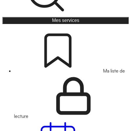
Mes services
Ma liste de
lecture