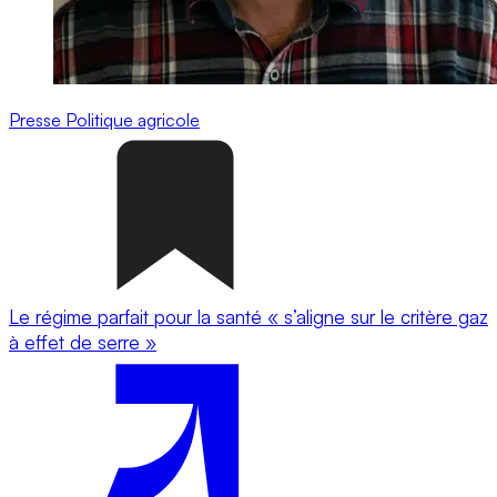
Presse
Politique agricole
Le régime parfait pour la santé « s’aligne sur le critère gaz
à effet de serre »