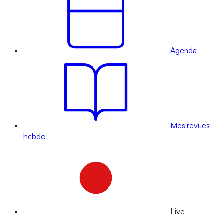
Agenda
Mes revues
hebdo
Live