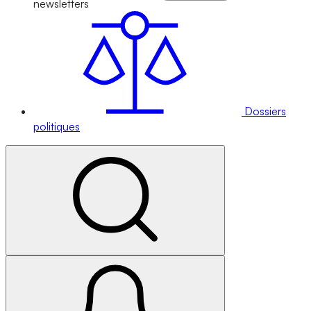
newsletters
Dossiers
politiques