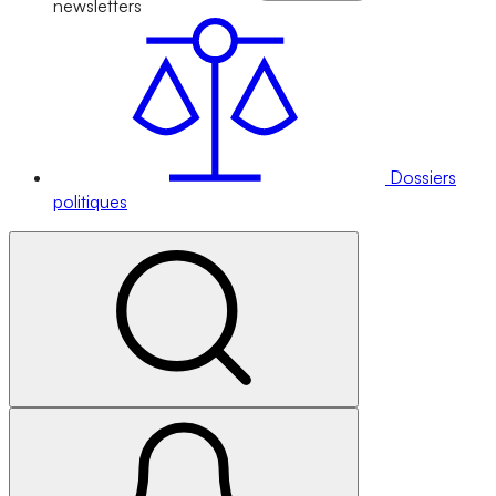
newsletters
Dossiers
politiques