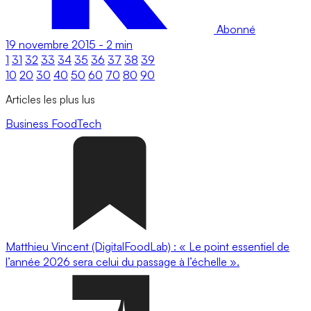
Abonné
19 novembre 2015
-
2 min
1
31
32
33
34
35
36
37
38
39
10
20
30
40
50
60
70
80
90
Articles les plus lus
Business
FoodTech
Matthieu Vincent (DigitalFoodLab) : « Le point essentiel de
l’année 2026 sera celui du passage à l’échelle ».