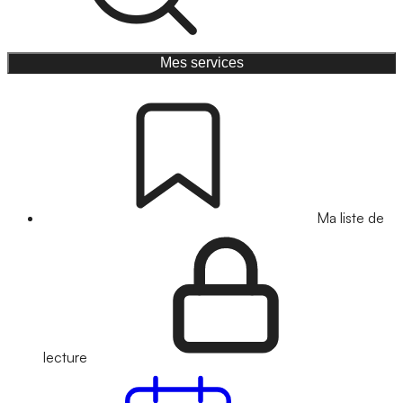
Mes services
Ma liste de
lecture