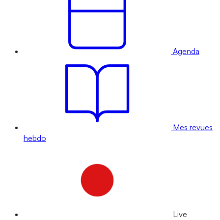
Agenda
Mes revues
hebdo
Live