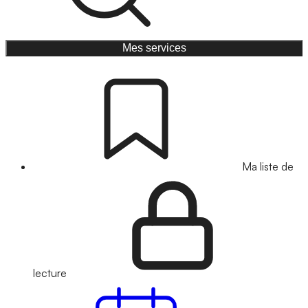
Mes services
Ma liste de
lecture