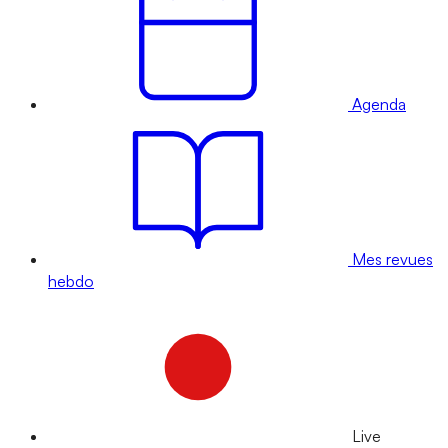
Agenda
Mes revues
hebdo
Live