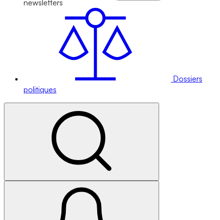
newsletters
Dossiers
politiques