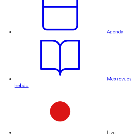
Agenda
Mes revues
hebdo
Live