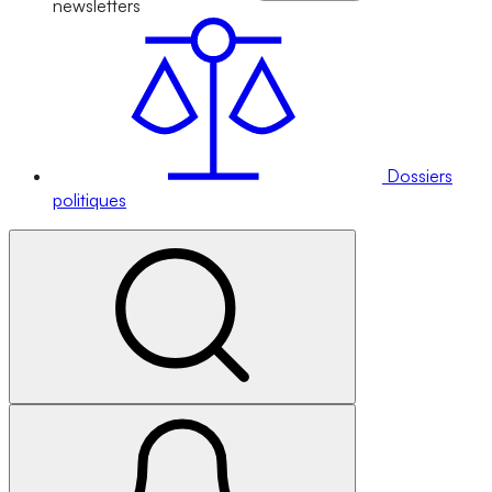
newsletters
Dossiers
politiques