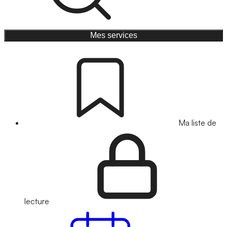
Mes services
Ma liste de
lecture