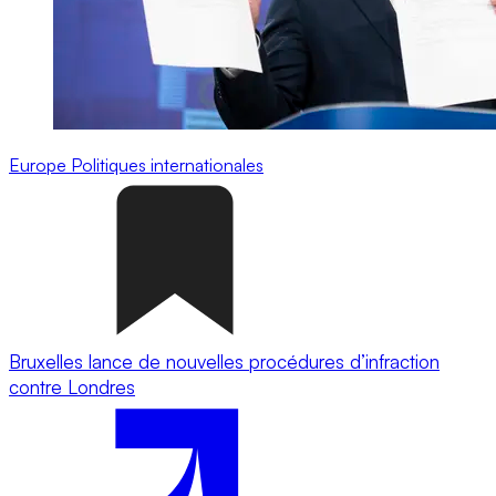
Europe
Politiques internationales
Bruxelles lance de nouvelles procédures d’infraction
contre Londres