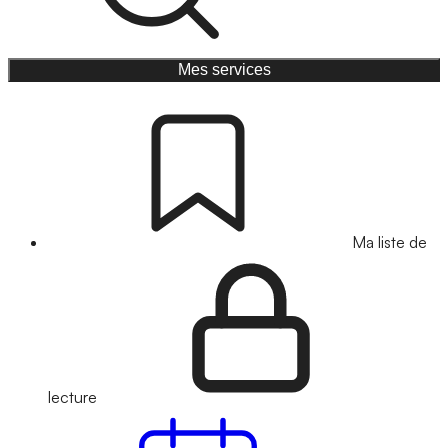
Mes services
Ma liste de
lecture