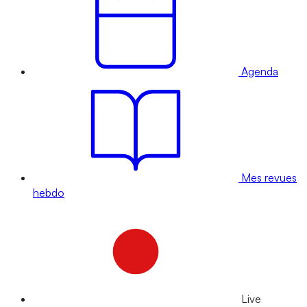
Agenda
Mes revues
hebdo
Live