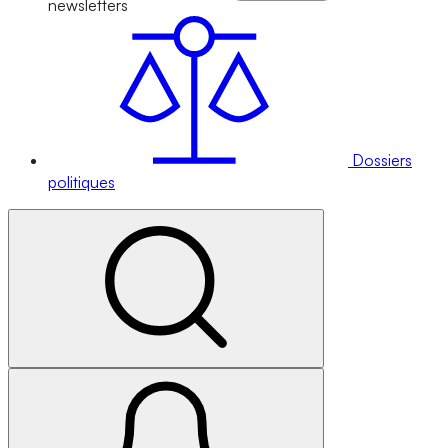
newsletters
Dossiers
politiques