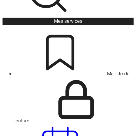
Mes services
Ma liste de
lecture