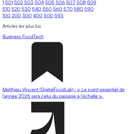
1
501
502
503
504
505
506
507
508
509
510
520
530
540
550
560
570
580
590
100
200
300
400
500
593
Articles les plus lus
Business
FoodTech
Matthieu Vincent (DigitalFoodLab) : « Le point essentiel de
l’année 2026 sera celui du passage à l’échelle ».