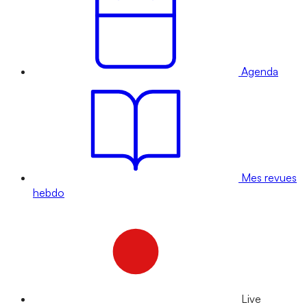
Agenda
Mes revues
hebdo
Live