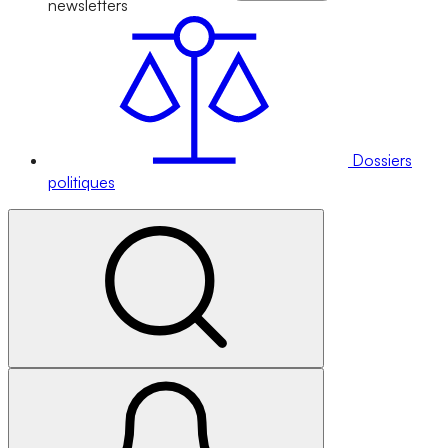
newsletters
Dossiers
politiques