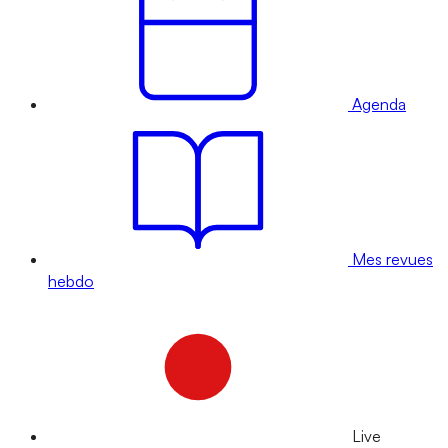
Agenda
Mes revues
hebdo
Live