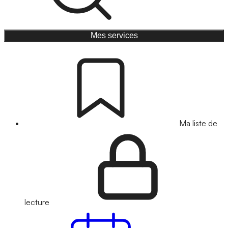
Mes services
Ma liste de
lecture