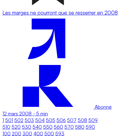
Les marges ne pourront que se resserrer en 2008
Abonné
12 mars 2008
-
5 min
1
501
502
503
504
505
506
507
508
509
510
520
530
540
550
560
570
580
590
100
200
300
400
500
593