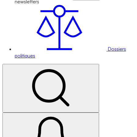
newsletters
Dossiers
politiques