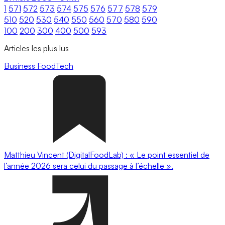
1
571
572
573
574
575
576
577
578
579
510
520
530
540
550
560
570
580
590
100
200
300
400
500
593
Articles les plus lus
Business
FoodTech
Matthieu Vincent (DigitalFoodLab) : « Le point essentiel de
l’année 2026 sera celui du passage à l’échelle ».