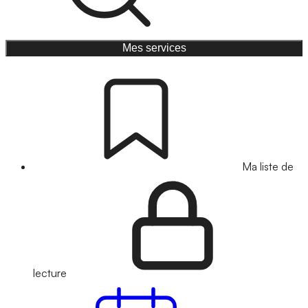
Mes services
Ma liste de
lecture