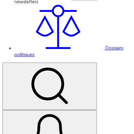
newsletters
Dossiers
politiques