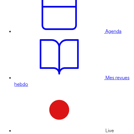
Agenda
Mes revues
hebdo
Live