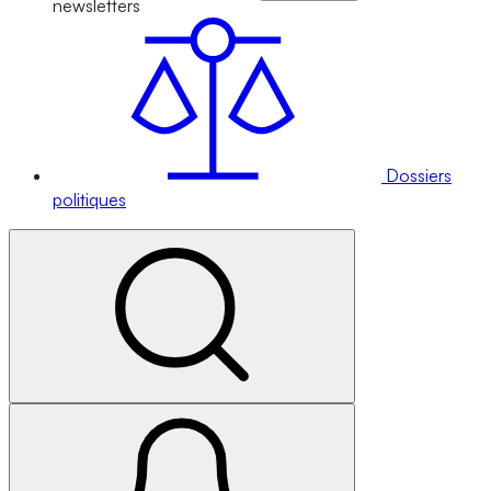
newsletters
Dossiers
politiques