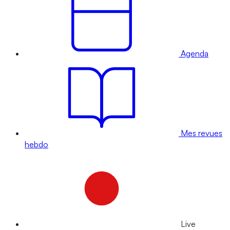
Agenda
Mes revues
hebdo
Live