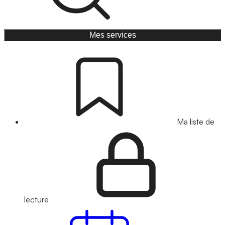
Mes services
Ma liste de
lecture