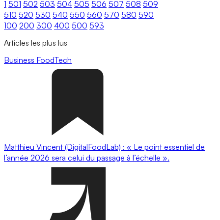
1
501
502
503
504
505
506
507
508
509
510
520
530
540
550
560
570
580
590
100
200
300
400
500
593
Articles les plus lus
Business
FoodTech
Matthieu Vincent (DigitalFoodLab) : « Le point essentiel de
l’année 2026 sera celui du passage à l’échelle ».