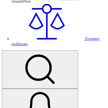
newsletters
Dossiers
politiques