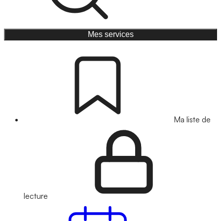
Mes services
Ma liste de
lecture