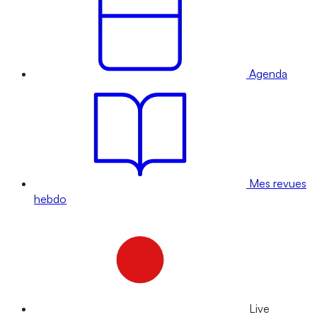
Agenda
Mes revues
hebdo
Live