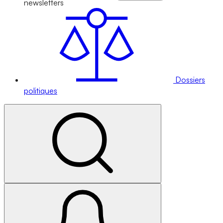
newsletters
Dossiers
politiques