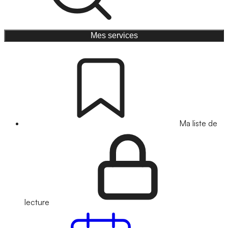
Mes services
Ma liste de
lecture