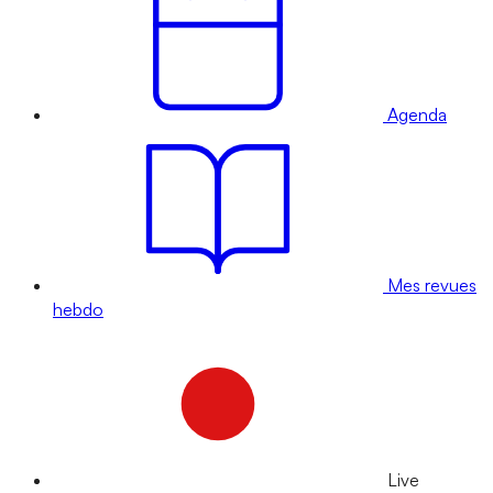
Agenda
Mes revues
hebdo
Live