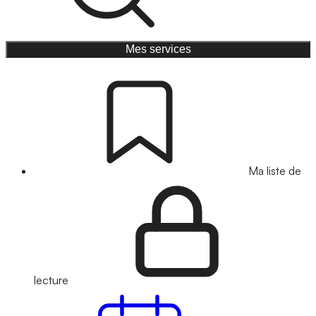
Mes services
Ma liste de
lecture