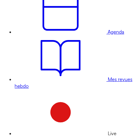
Agenda
Mes revues
hebdo
Live