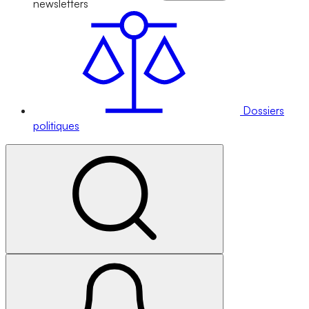
newsletters
Dossiers
politiques