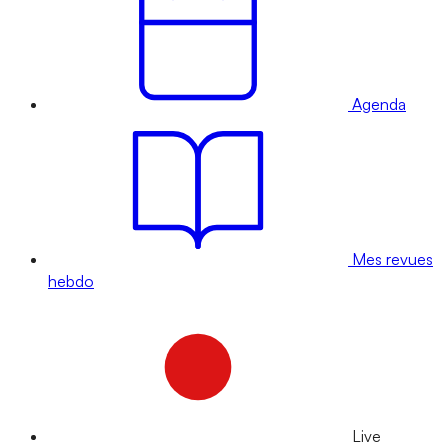
Agenda
Mes revues
hebdo
Live