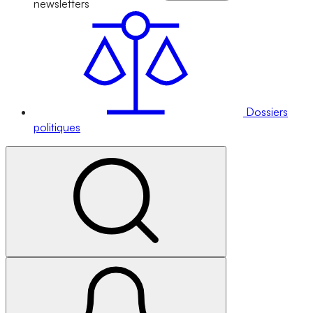
newsletters
Dossiers
politiques