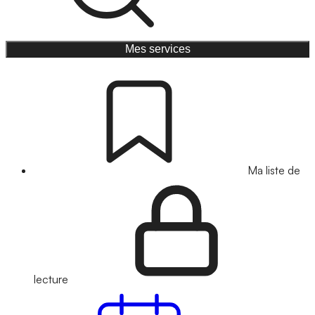
Mes services
Ma liste de
lecture