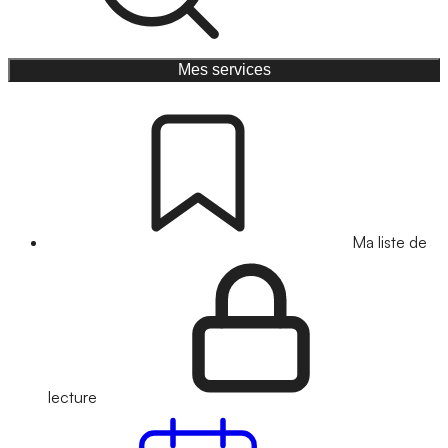
Mes services
Ma liste de
lecture