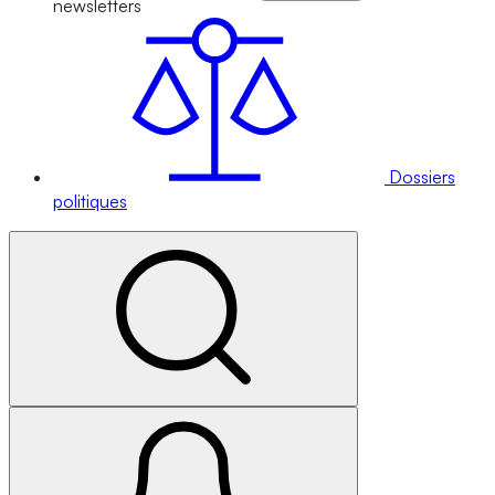
newsletters
Dossiers
politiques