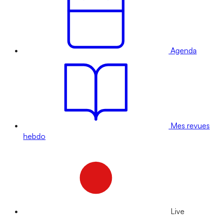
Agenda
Mes revues
hebdo
Live