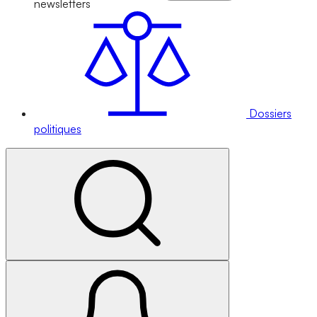
newsletters
Dossiers
politiques