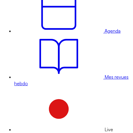
Agenda
Mes revues
hebdo
Live