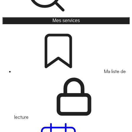
Mes services
Ma liste de
lecture