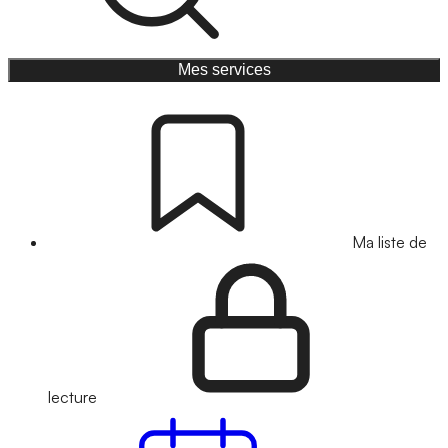
Mes services
Ma liste de
lecture