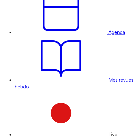
Agenda
Mes revues
hebdo
Live