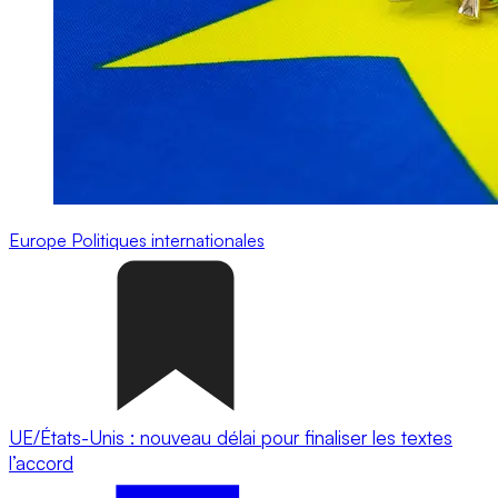
Europe
Politiques internationales
UE/États-Unis : nouveau délai pour finaliser les textes
l’accord