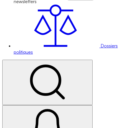
newsletters
Dossiers
politiques