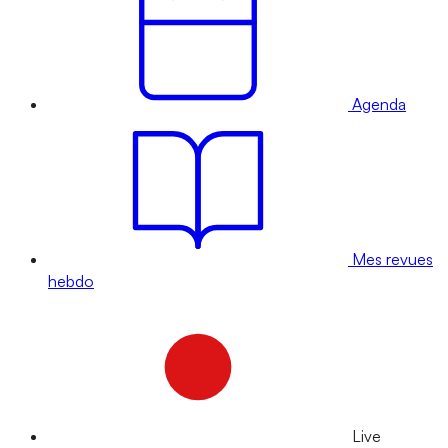
Agenda
Mes revues
hebdo
Live