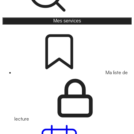
Mes services
Ma liste de
lecture