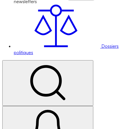
newsletters
Dossiers
politiques