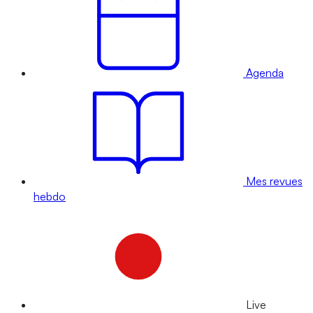
Agenda
Mes revues
hebdo
Live