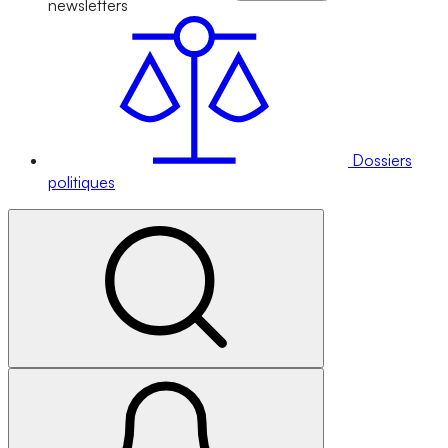
newsletters
Dossiers
politiques