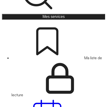
Mes services
Ma liste de
lecture