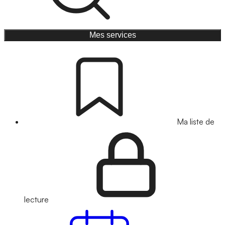
Mes services
Ma liste de
lecture