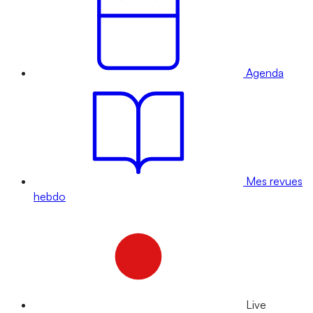
Agenda
Mes revues
hebdo
Live