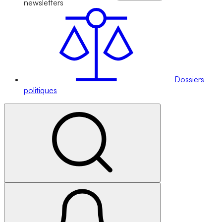
newsletters
Dossiers
politiques