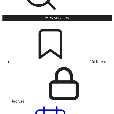
Mes services
Ma liste de
lecture