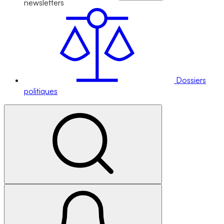
newsletters
Dossiers
politiques