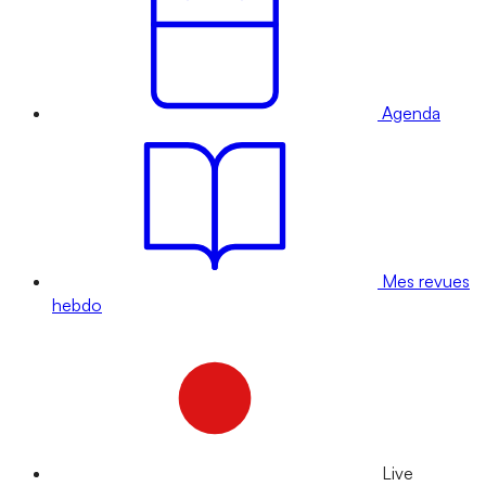
Agenda
Mes revues
hebdo
Live