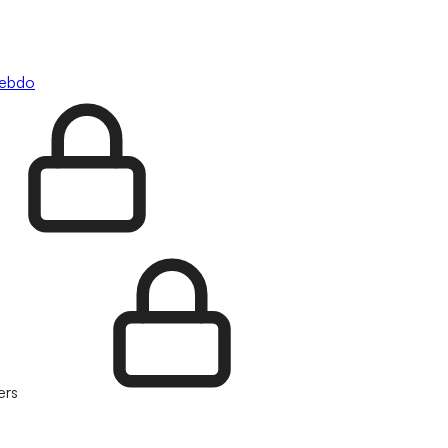
hebdo
ers