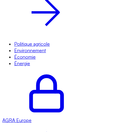
Politique agricole
Environnement
Économie
Énergie
AGRA
Europe