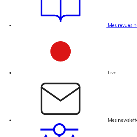
Mes revues 
Live
Mes newslett