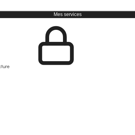
Mes services
cture