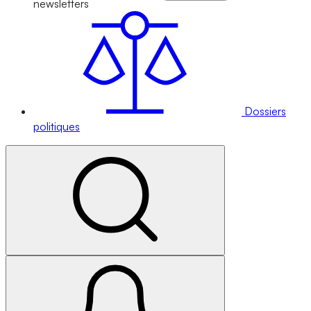
newsletters
Dossiers
politiques