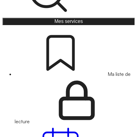
Mes services
Ma liste de
lecture