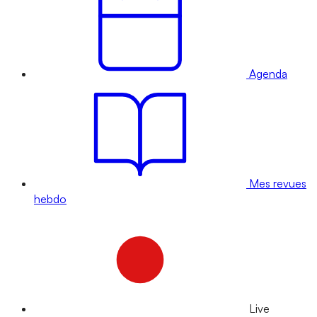
Agenda
Mes revues
hebdo
Live