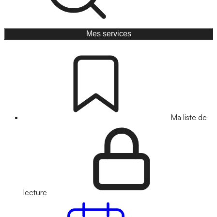
Mes services
Ma liste de
lecture