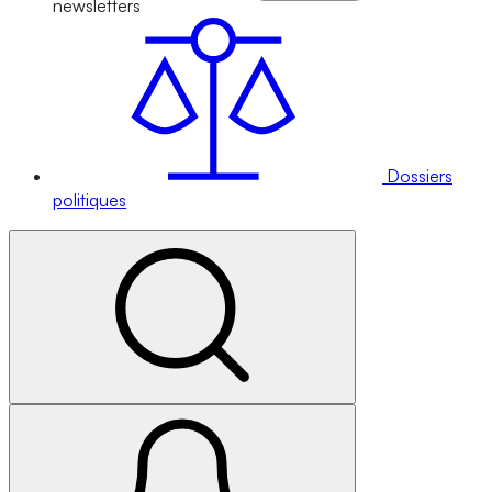
newsletters
Dossiers
politiques