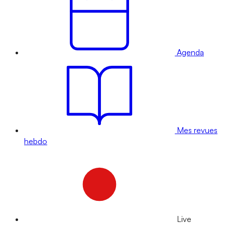
Agenda
Mes revues
hebdo
Live