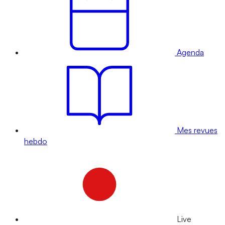
Agenda
Mes revues
hebdo
Live