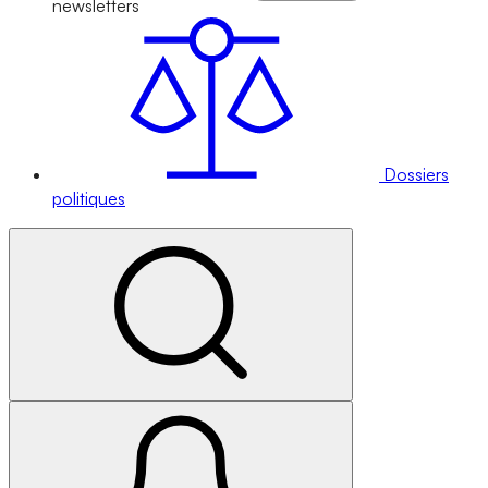
newsletters
Dossiers
politiques