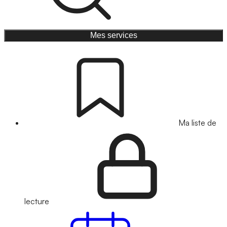
Mes services
Ma liste de
lecture