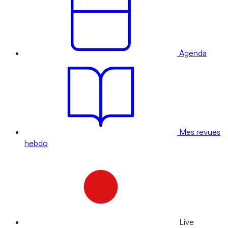
Agenda
Mes revues
hebdo
Live