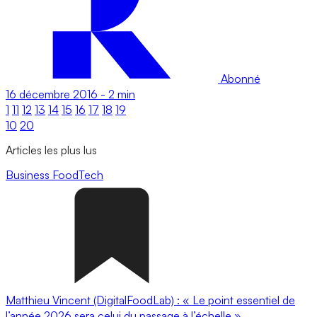
Abonné
16 décembre 2016
-
2 min
1
11
12
13
14
15
16
17
18
19
10
20
Articles les plus lus
Business
FoodTech
Matthieu Vincent (DigitalFoodLab) : « Le point essentiel de
l’année 2026 sera celui du passage à l’échelle ».