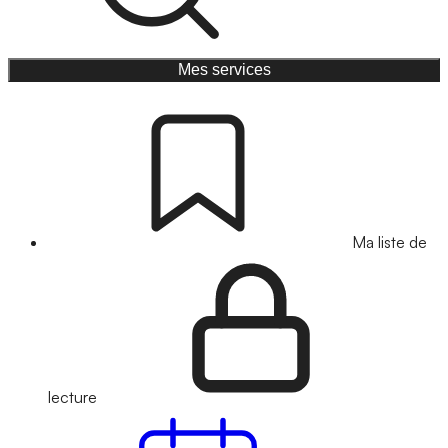
Mes services
Ma liste de
lecture