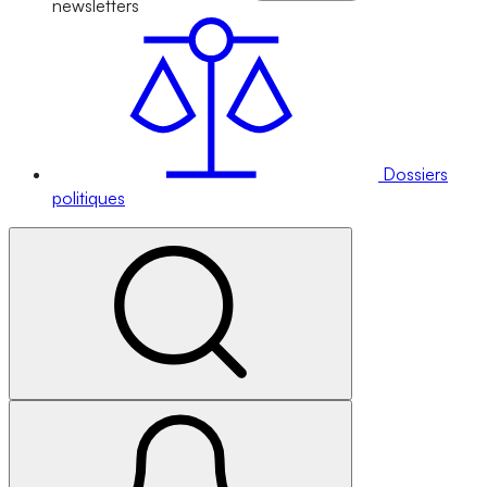
newsletters
Dossiers
politiques