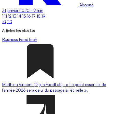
Abonné
31 janvier 2020
-
9 min
1
11
12
13
14
15
16
17
18
19
10
20
Articles les plus lus
Business
FoodTech
Matthieu Vincent (DigitalFoodLab) : « Le point essentiel de
l’année 2026 sera celui du passage à l’échelle ».