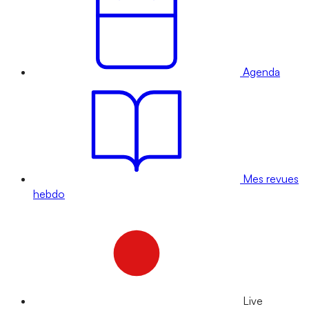
Agenda
Mes revues
hebdo
Live