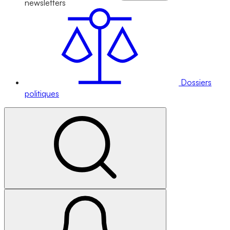
newsletters
Dossiers
politiques