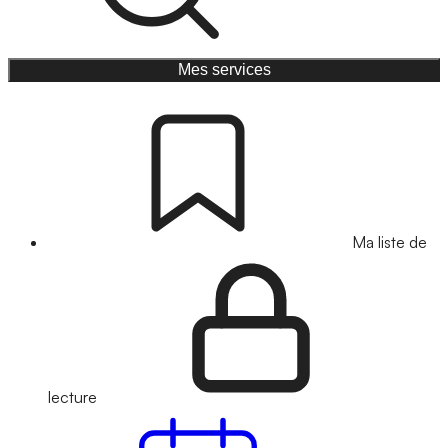
Mes services
Ma liste de
lecture