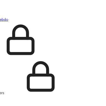
hebdo
ers