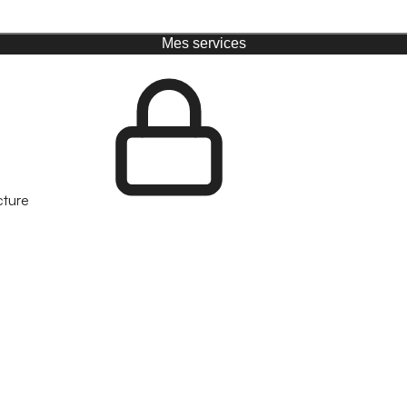
Mes services
cture