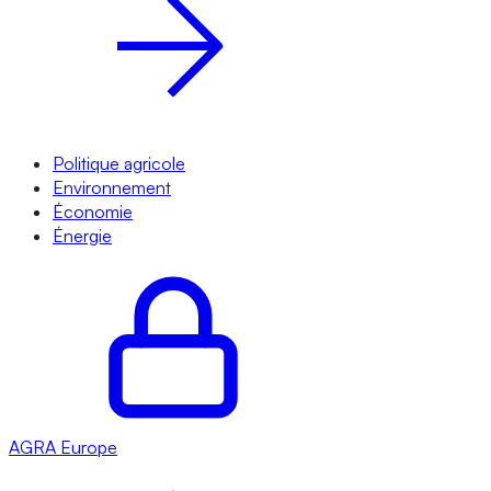
Politique agricole
Environnement
Économie
Énergie
AGRA
Europe