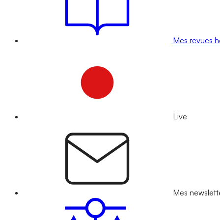
Mes revues 
Live
Mes newslett