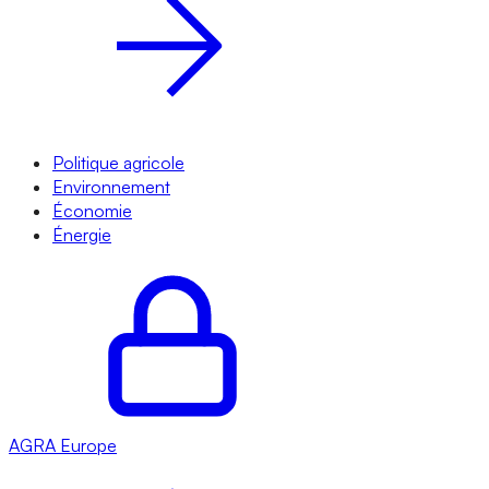
Politique agricole
Environnement
Économie
Énergie
AGRA
Europe