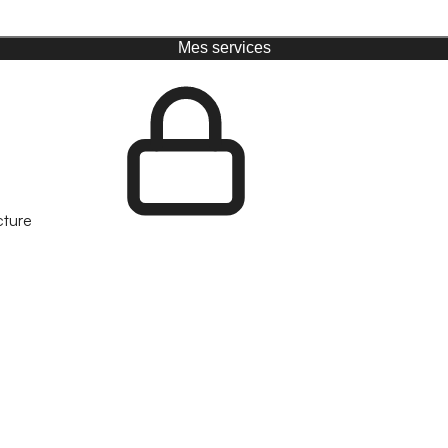
Mes services
cture