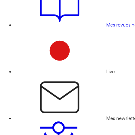
Mes revues 
Live
Mes newslett