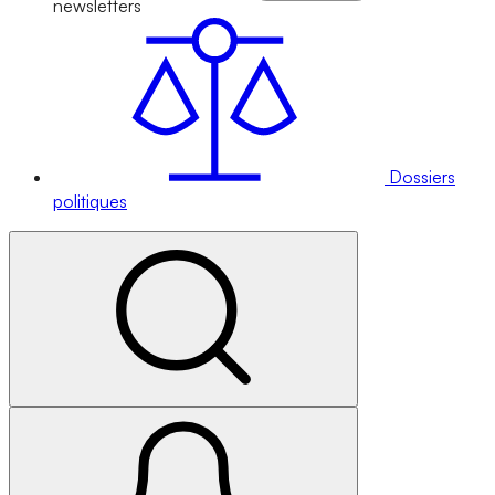
newsletters
Dossiers
politiques