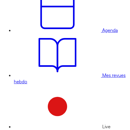
Agenda
Mes revues
hebdo
Live