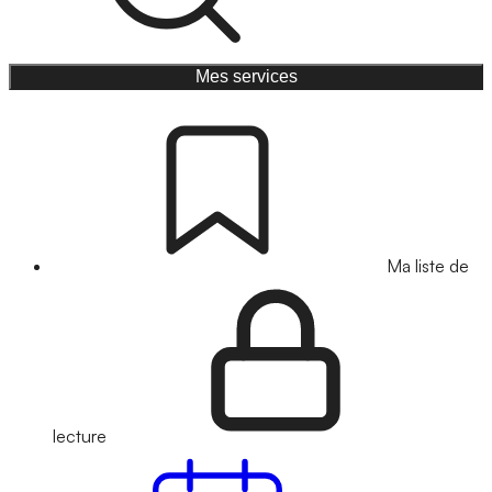
Mes services
Ma liste de
lecture