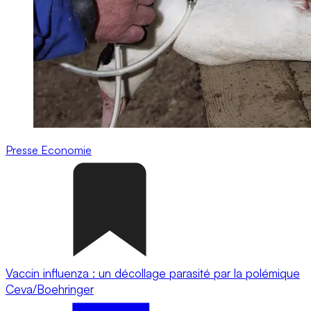
Presse
Economie
Vaccin influenza : un décollage parasité par la polémique
Ceva/Boehringer