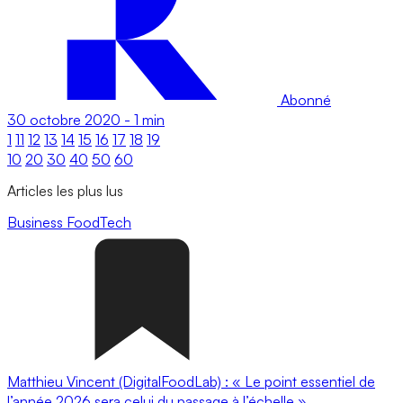
Abonné
30 octobre 2020
-
1 min
1
11
12
13
14
15
16
17
18
19
10
20
30
40
50
60
Articles les plus lus
Business
FoodTech
Matthieu Vincent (DigitalFoodLab) : « Le point essentiel de
l’année 2026 sera celui du passage à l’échelle ».