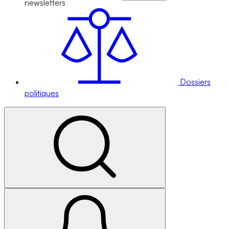
newsletters
Dossiers
politiques