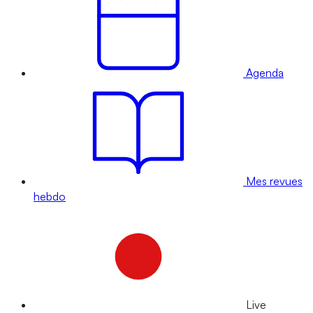
Agenda
Mes revues
hebdo
Live