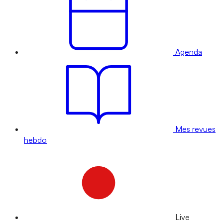
Agenda
Mes revues
hebdo
Live