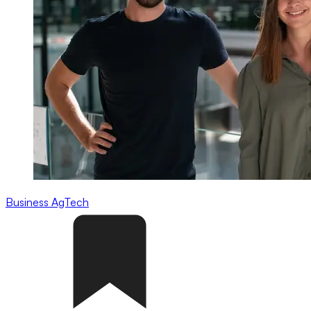
Business
AgTech