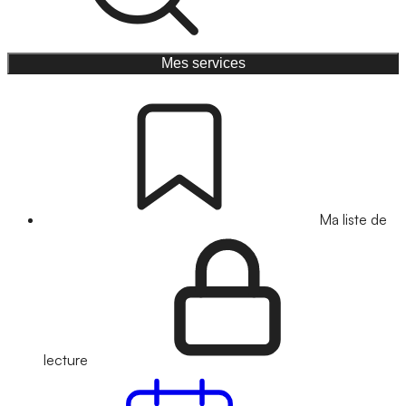
Mes services
Ma liste de
lecture