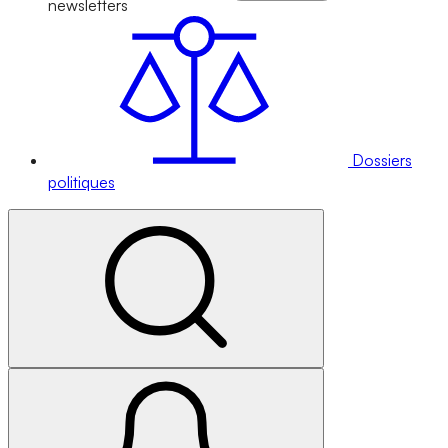
newsletters
Dossiers
politiques