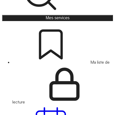
Mes services
Ma liste de
lecture