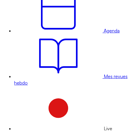
Agenda
Mes revues
hebdo
Live