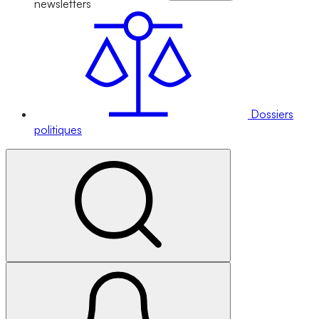
newsletters
Dossiers
politiques