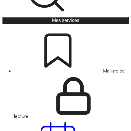
Mes services
Ma liste de
lecture