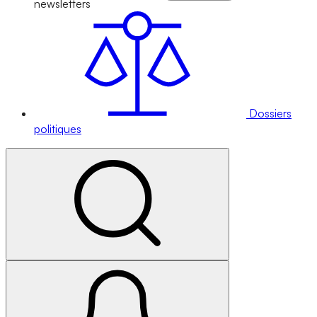
newsletters
Dossiers
politiques