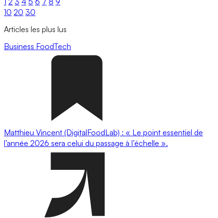
1
2
3
4
5
6
7
8
9
10
20
30
Articles les plus lus
Business
FoodTech
Matthieu Vincent (DigitalFoodLab) : « Le point essentiel de
l’année 2026 sera celui du passage à l’échelle ».