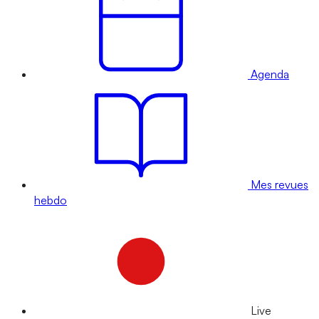
Agenda
Mes revues
hebdo
Live