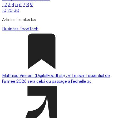
1
2
3
4
5
6
7
8
9
10
20
30
Articles les plus lus
Business
FoodTech
Matthieu Vincent (DigitalFoodLab) : « Le point essentiel de
l’année 2026 sera celui du passage à l’échelle ».