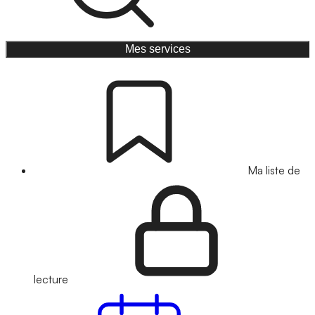
Mes services
Ma liste de
lecture