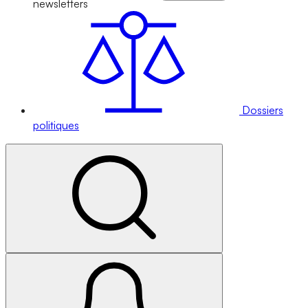
newsletters
Dossiers
politiques