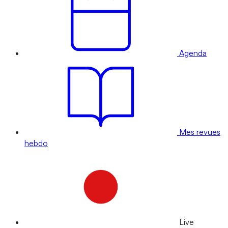
Agenda
Mes revues
hebdo
Live