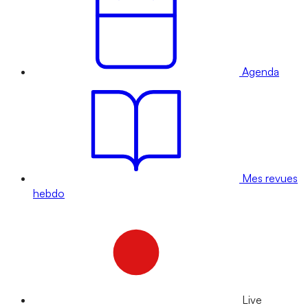
Agenda
Mes revues
hebdo
Live