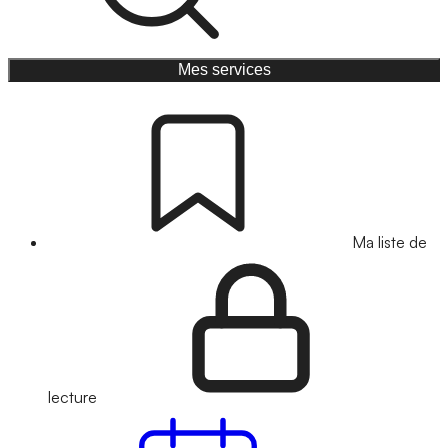
Mes services
Ma liste de
lecture