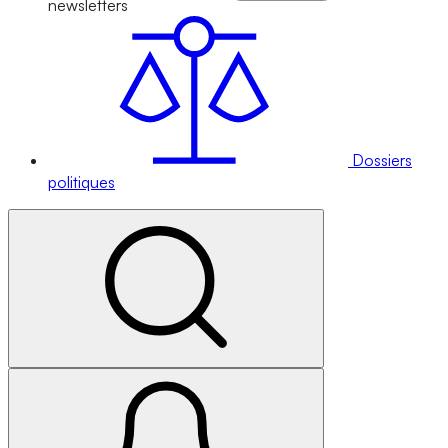
newsletters
Dossiers
politiques