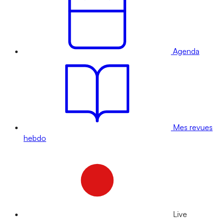
Agenda
Mes revues
hebdo
Live