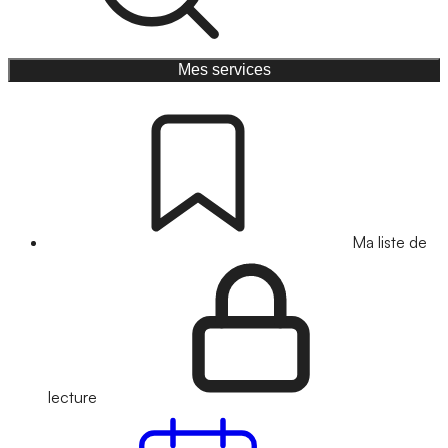
Mes services
Ma liste de
lecture