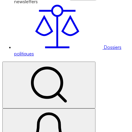
newsletters
Dossiers
politiques