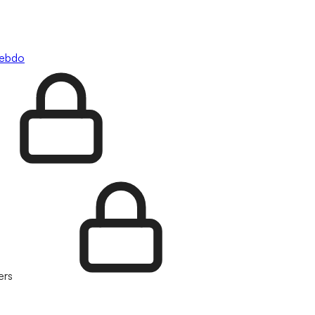
hebdo
ers