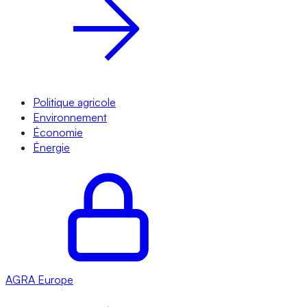
Politique agricole
Environnement
Économie
Énergie
AGRA
Europe