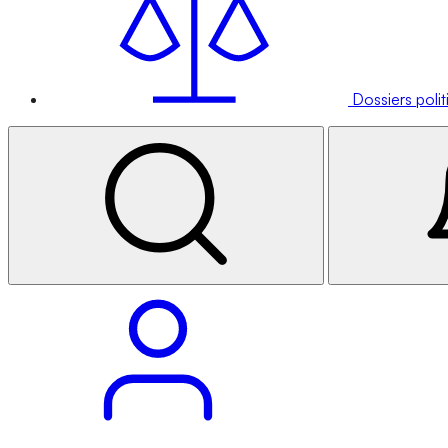
Dossiers poli