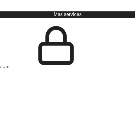
Mes services
cture