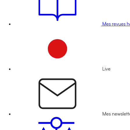
Mes revues 
Live
Mes newslett