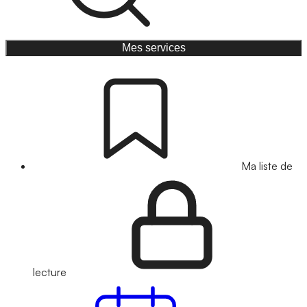
Mes services
Ma liste de
lecture