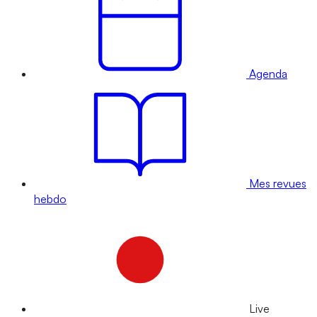
Agenda
Mes revues
hebdo
Live