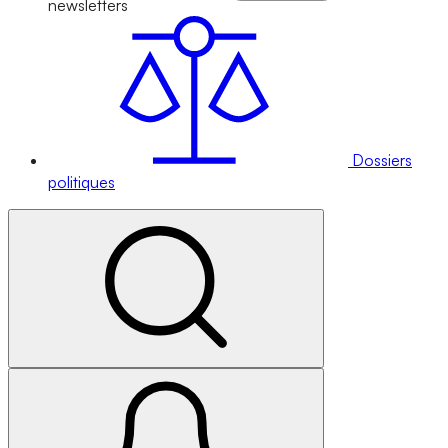
newsletters
Dossiers
politiques