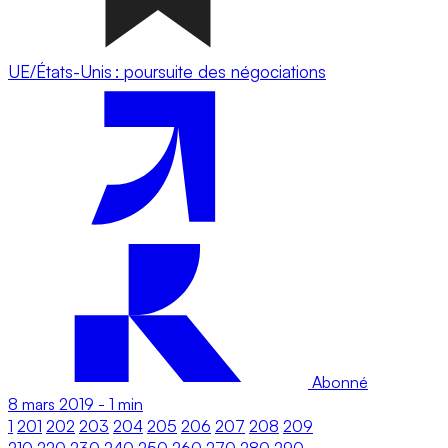
UE/États-Unis : poursuite des négociations
Abonné
8 mars 2019
-
1 min
1
201
202
203
204
205
206
207
208
209
210
220
230
240
250
260
270
280
290