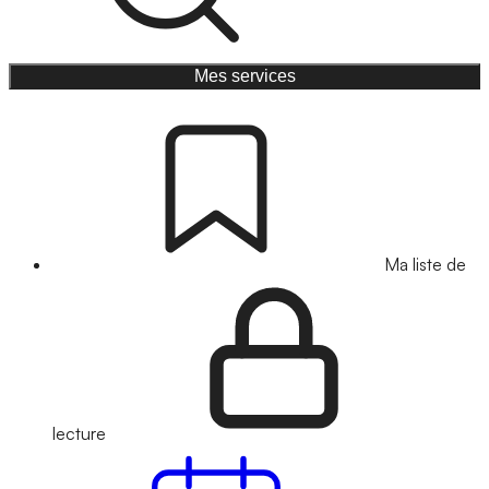
Mes services
Ma liste de
lecture