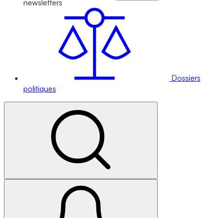
newsletters
Dossiers
politiques