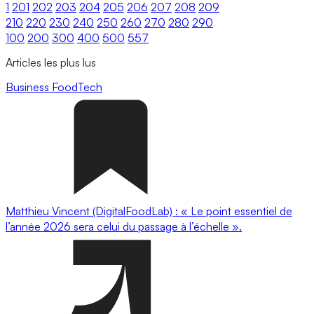
1
201
202
203
204
205
206
207
208
209
210
220
230
240
250
260
270
280
290
100
200
300
400
500
557
Articles les plus lus
Business
FoodTech
Matthieu Vincent (DigitalFoodLab) : « Le point essentiel de
l’année 2026 sera celui du passage à l’échelle ».