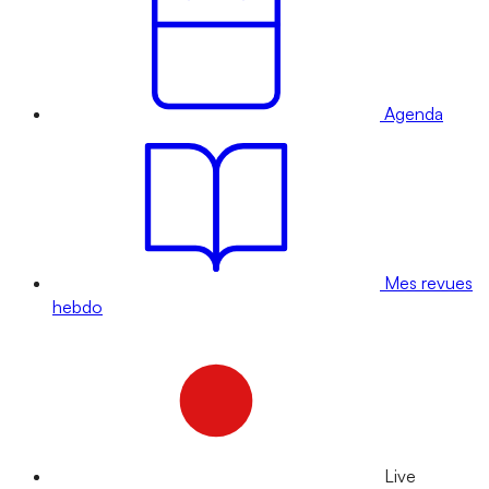
Agenda
Mes revues
hebdo
Live