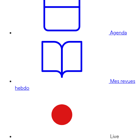
Agenda
Mes revues
hebdo
Live