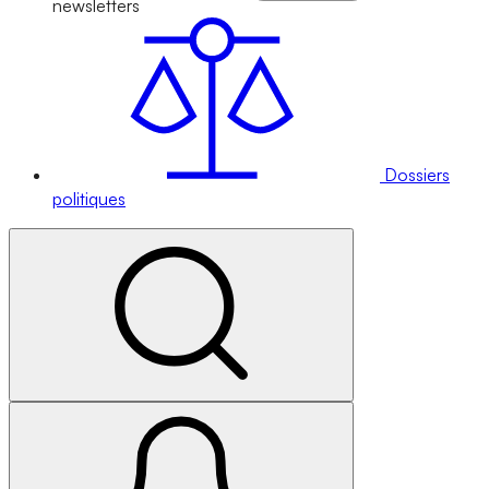
newsletters
Dossiers
politiques