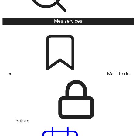
Mes services
Ma liste de
lecture