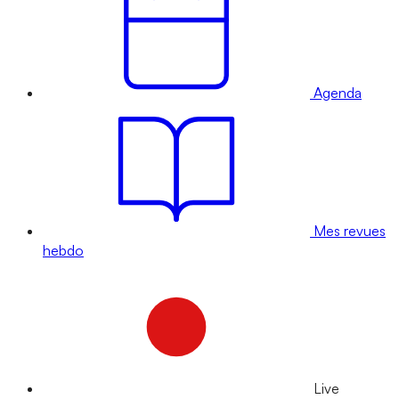
Agenda
Mes revues
hebdo
Live