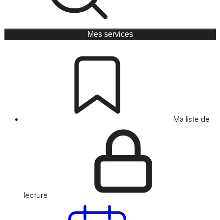
Mes services
Ma liste de
lecture