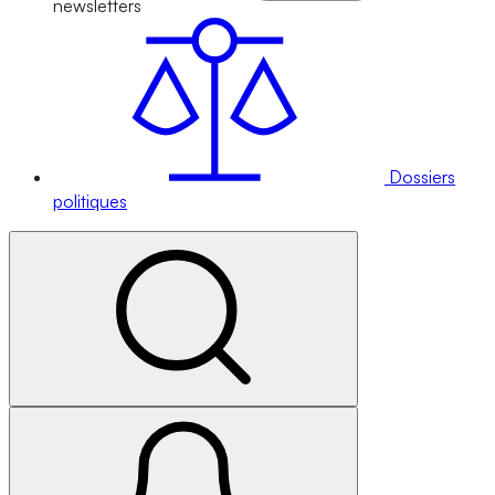
newsletters
Dossiers
politiques