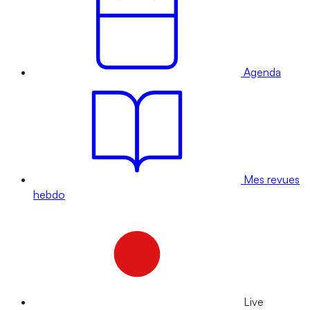
Agenda
Mes revues
hebdo
Live