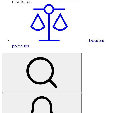
newsletters
Dossiers
politiques