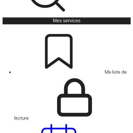
Mes services
Ma liste de
lecture