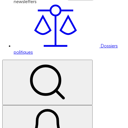
newsletters
Dossiers
politiques