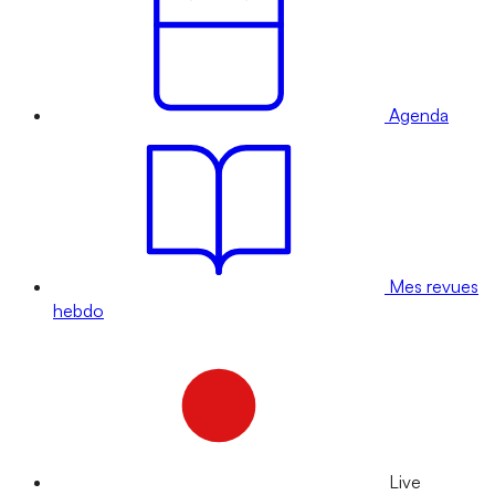
Agenda
Mes revues
hebdo
Live