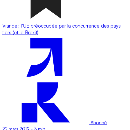
Viande : l’UE préoccupée par la concurrence des pays
tiers (et le Brexit)
Abonné
22 mars 2019
-
3 min