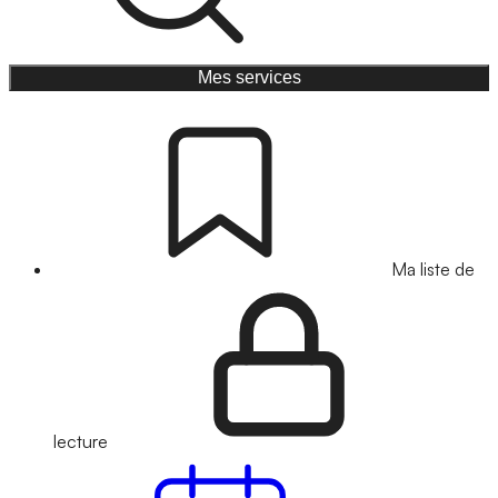
Mes services
Ma liste de
lecture