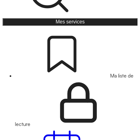
Mes services
Ma liste de
lecture