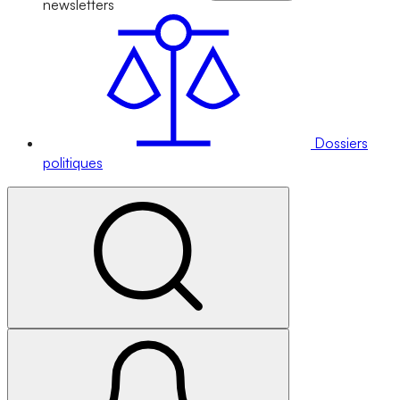
newsletters
Dossiers
politiques