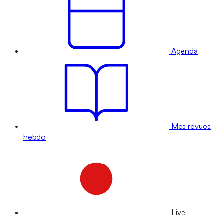
Agenda
Mes revues
hebdo
Live