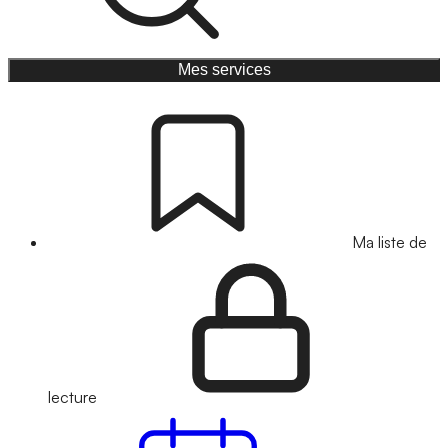
Mes services
Ma liste de
lecture