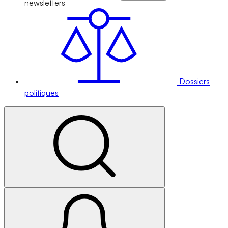
newsletters
Dossiers
politiques