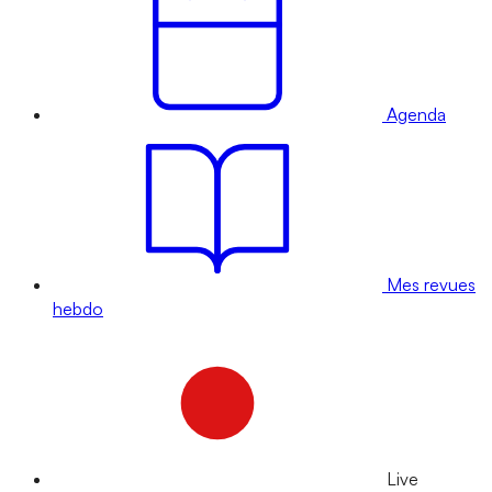
Agenda
Mes revues
hebdo
Live