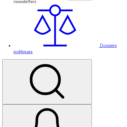
newsletters
Dossiers
politiques