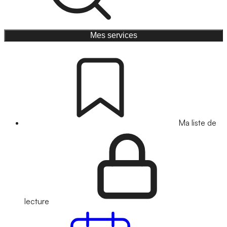
Mes services
Ma liste de
lecture