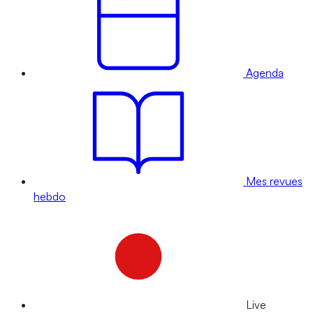
Agenda
Mes revues
hebdo
Live