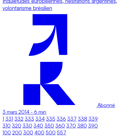
Inquiétudes européennes, hésitations argentines,
volontarisme brésilien
Abonné
3 mars 2014
-
6 min
1
331
332
333
334
335
336
337
338
339
310
320
330
340
350
360
370
380
390
100
200
300
400
500
557