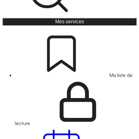
Mes services
Ma liste de
lecture