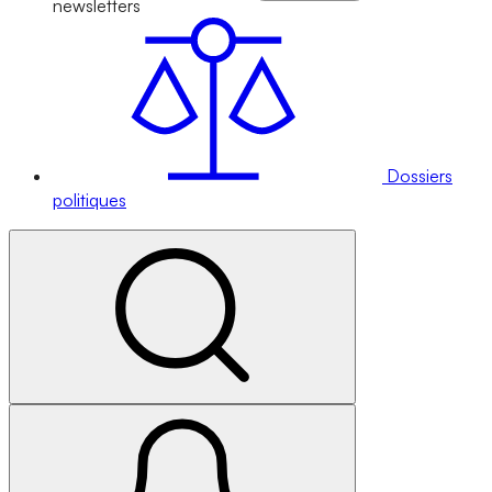
newsletters
Dossiers
politiques