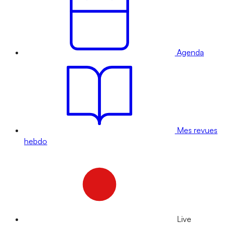
Agenda
Mes revues
hebdo
Live