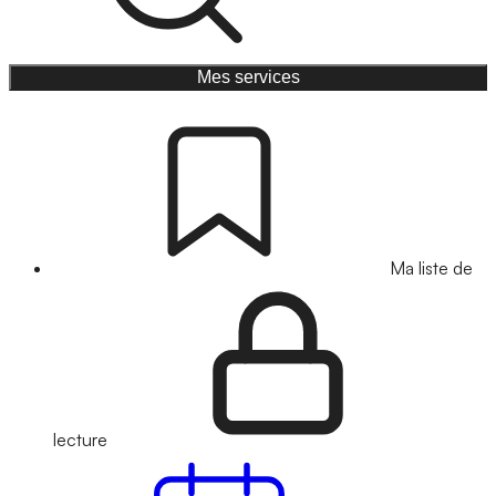
Mes services
Ma liste de
lecture