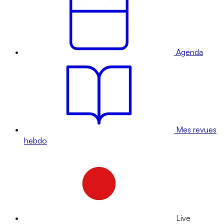
Agenda
Mes revues
hebdo
Live