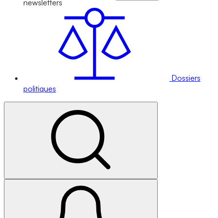
newsletters
Dossiers
politiques