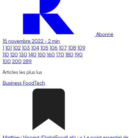
Abonné
15 novembre 2022
-
2 min
1
101
102
103
104
105
106
107
108
109
110
120
130
140
150
160
170
180
190
100
200
289
Articles les plus lus
Business
FoodTech
Matthieu Vincent (DigitalFoodLab) : « Le point essentiel de