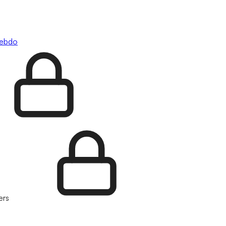
hebdo
ers