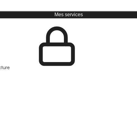
Mes services
cture