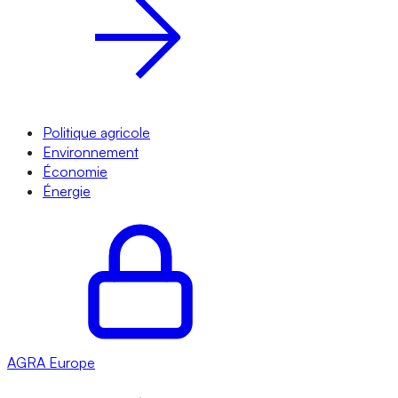
Politique agricole
Environnement
Économie
Énergie
AGRA
Europe