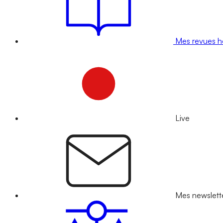
Mes revues 
Live
Mes newslett